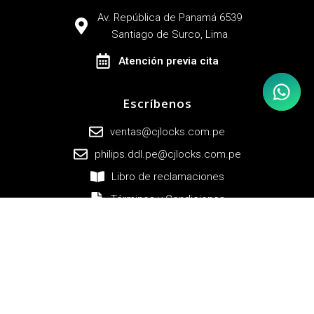
Av. República de Panamá 6539
Santiago de Surco, Lima
Atención previa cita
Contáctan
Escríbenos
ventas@cjlocks.com.pe
philips.ddl.pe@cjlocks.com.pe
Libro de reclamaciones
Términos y Condiciones
Contáctanos
947 125 740
1 - 447 9268