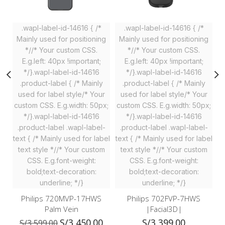
.wapl-label-id-14616 { /*
.wapl-label-id-14616 { /*
Mainly used for positioning
Mainly used for positioning
M
*//* Your custom CSS.
*//* Your custom CSS.
E.g.left: 40px !important;
E.g.left: 40px !important;
*/}.wapl-label-id-14616
*/}.wapl-label-id-14616
.product-label { /* Mainly
.product-label { /* Mainly
used for label style/* Your
used for label style/* Your
custom CSS. E.g.width: 50px;
custom CSS. E.g.width: 50px;
c
*/}.wapl-label-id-14616
*/}.wapl-label-id-14616
.product-label .wapl-label-
.product-label .wapl-label-
text { /* Mainly used for label
text { /* Mainly used for label
te
text style *//* Your custom
text style *//* Your custom
CSS. E.g.font-weight:
CSS. E.g.font-weight:
bold;text-decoration:
bold;text-decoration:
underline; */}
underline; */}
Philips 720MVP-17HWS
Philips 702FVP-7HWS
Palm Vein
|Facial3D|
S/
3,450.00
S/
3,399.00
S/
3,599.00