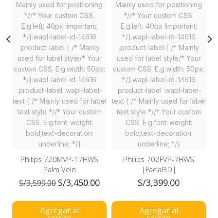
Mainly used for positioning
Mainly used for positioning
M
*//* Your custom CSS.
*//* Your custom CSS.
E.g.left: 40px !important;
E.g.left: 40px !important;
*/}.wapl-label-id-14616
*/}.wapl-label-id-14616
.product-label { /* Mainly
.product-label { /* Mainly
used for label style/* Your
used for label style/* Your
custom CSS. E.g.width: 50px;
custom CSS. E.g.width: 50px;
c
*/}.wapl-label-id-14616
*/}.wapl-label-id-14616
.product-label .wapl-label-
.product-label .wapl-label-
text { /* Mainly used for label
text { /* Mainly used for label
te
text style *//* Your custom
text style *//* Your custom
CSS. E.g.font-weight:
CSS. E.g.font-weight:
bold;text-decoration:
bold;text-decoration:
underline; */}
underline; */}
Philips 720MVP-17HWS
Philips 702FVP-7HWS
Palm Vein
|Facial3D|
S/
3,450.00
S/
3,399.00
S/
3,599.00
Agregar al
Agregar al