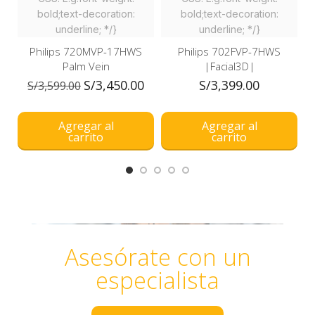
bold;text-decoration:
bold;text-decoration:
underline; */}
underline; */}
Philips 720MVP-17HWS
Philips 702FVP-7HWS
Palm Vein
|Facial3D|
S/
3,450.00
S/
3,399.00
S/
3,599.00
Agregar al
Agregar al
carrito
carrito
Asesórate con un
especialista